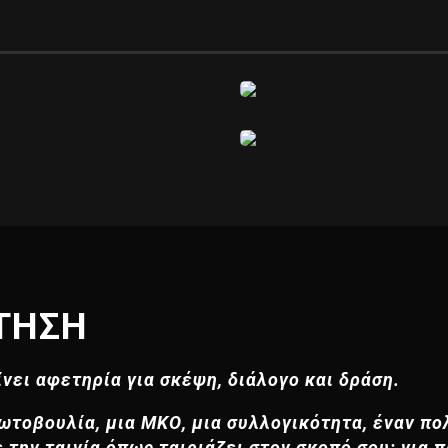
ΤΗΣΗ
ίνει αφετηρία για σκέψη, διάλογο και δράση.
τοβουλία, μια ΜΚΟ, μια συλλογικότητα, έναν πολ
την ταινία όπως ταιριάζει στον σκοπό σου: για π